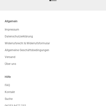
Gehe zu Element 1
Gehe zu Element 2
Gehe zu Element 3
Gehe zu Element 4
Gehe zu Element 5
Allgemein
Impressum
Datenschutzerklärung
Widerrufsrecht & Widerrufsformular
Allgemeine Geschäftsbedingungen
Versand
Über uns
Hilfe
FAQ
Kontakt
Suche
06253 9477 232