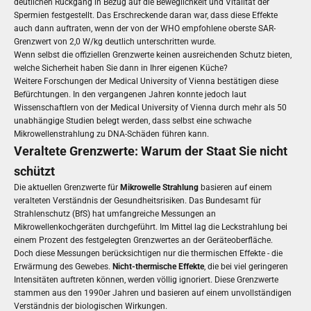
deutlichen Rückgang in Bezug auf die Beweglichkeit und Vitalität der
Spermien festgestellt. Das Erschreckende daran war, dass diese Effekte
auch dann auftraten, wenn der von der WHO empfohlene oberste SAR-
Grenzwert von 2,0 W/kg deutlich unterschritten wurde.
Wenn selbst die offiziellen Grenzwerte keinen ausreichenden Schutz bieten,
welche Sicherheit haben Sie dann in Ihrer eigenen Küche?
Weitere Forschungen der Medical University of Vienna bestätigen diese
Befürchtungen. In den vergangenen Jahren konnte jedoch laut
Wissenschaftlern von der Medical University of Vienna durch mehr als 50
unabhängige Studien belegt werden, dass selbst eine schwache
Mikrowellenstrahlung zu DNA-Schäden führen kann.
Veraltete Grenzwerte: Warum der Staat Sie nicht
schützt
Die aktuellen Grenzwerte für
Mikrowelle Strahlung
basieren auf einem
veralteten Verständnis der Gesundheitsrisiken. Das Bundesamt für
Strahlenschutz (BfS) hat umfangreiche Messungen an
Mikrowellenkochgeräten durchgeführt. Im Mittel lag die Leckstrahlung bei
einem Prozent des festgelegten Grenzwertes an der Geräteoberfläche.
Doch diese Messungen berücksichtigen nur die thermischen Effekte - die
Erwärmung des Gewebes.
Nicht-thermische Effekte
, die bei viel geringeren
Intensitäten auftreten können, werden völlig ignoriert. Diese Grenzwerte
stammen aus den 1990er Jahren und basieren auf einem unvollständigen
Verständnis der biologischen Wirkungen.