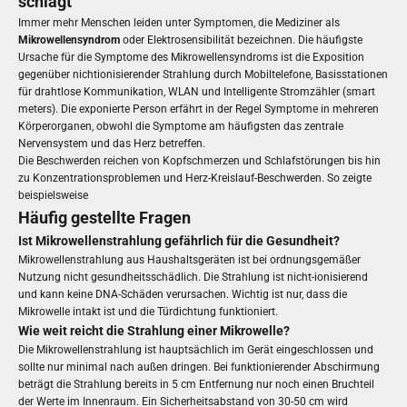
schlägt
Immer mehr Menschen leiden unter Symptomen, die Mediziner als
Mikrowellensyndrom
oder Elektrosensibilität bezeichnen. Die häufigste
Ursache für die Symptome des Mikrowellensyndroms ist die Exposition
gegenüber nichtionisierender Strahlung durch Mobiltelefone, Basisstationen
für drahtlose Kommunikation, WLAN und Intelligente Stromzähler (smart
meters). Die exponierte Person erfährt in der Regel Symptome in mehreren
Körperorganen, obwohl die Symptome am häufigsten das zentrale
Nervensystem und das Herz betreffen.
Die Beschwerden reichen von Kopfschmerzen und Schlafstörungen bis hin
zu Konzentrationsproblemen und Herz-Kreislauf-Beschwerden. So zeigte
beispielsweise
Häufig gestellte Fragen
Ist Mikrowellenstrahlung gefährlich für die Gesundheit?
Mikrowellenstrahlung aus Haushaltsgeräten ist bei ordnungsgemäßer
Nutzung nicht gesundheitsschädlich. Die Strahlung ist nicht-ionisierend
und kann keine DNA-Schäden verursachen. Wichtig ist nur, dass die
Mikrowelle intakt ist und die Türdichtung funktioniert.
Wie weit reicht die Strahlung einer Mikrowelle?
Die Mikrowellenstrahlung ist hauptsächlich im Gerät eingeschlossen und
sollte nur minimal nach außen dringen. Bei funktionierender Abschirmung
beträgt die Strahlung bereits in 5 cm Entfernung nur noch einen Bruchteil
der Werte im Innenraum. Ein Sicherheitsabstand von 30-50 cm wird