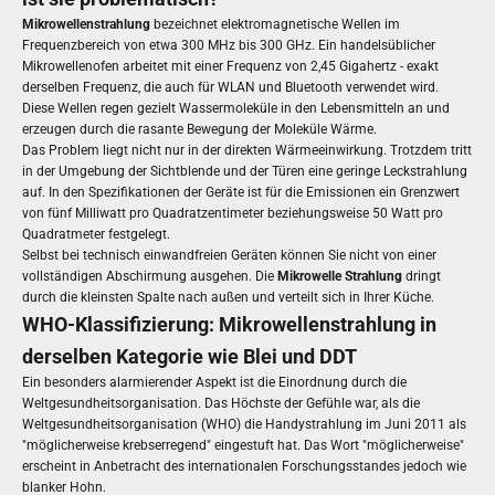
Mikrowellenstrahlung
bezeichnet elektromagnetische Wellen im
Frequenzbereich von etwa 300 MHz bis 300 GHz. Ein handelsüblicher
Mikrowellenofen arbeitet mit einer Frequenz von 2,45 Gigahertz - exakt
derselben Frequenz, die auch für WLAN und Bluetooth verwendet wird.
Diese Wellen regen gezielt Wassermoleküle in den Lebensmitteln an und
erzeugen durch die rasante Bewegung der Moleküle Wärme.
Das Problem liegt nicht nur in der direkten Wärmeeinwirkung. Trotzdem tritt
in der Umgebung der Sichtblende und der Türen eine geringe Leckstrahlung
auf. In den Spezifikationen der Geräte ist für die Emissionen ein Grenzwert
von fünf Milliwatt pro Quadratzentimeter beziehungsweise 50 Watt pro
Quadratmeter festgelegt.
Selbst bei technisch einwandfreien Geräten können Sie nicht von einer
vollständigen Abschirmung ausgehen. Die
Mikrowelle Strahlung
dringt
durch die kleinsten Spalte nach außen und verteilt sich in Ihrer Küche.
WHO-Klassifizierung: Mikrowellenstrahlung in
derselben Kategorie wie Blei und DDT
Ein besonders alarmierender Aspekt ist die Einordnung durch die
Weltgesundheitsorganisation. Das Höchste der Gefühle war, als die
Weltgesundheitsorganisation (WHO) die Handystrahlung im Juni 2011 als
"möglicherweise krebserregend" eingestuft hat. Das Wort "möglicherweise"
erscheint in Anbetracht des internationalen Forschungsstandes jedoch wie
blanker Hohn.