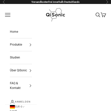
Zum Inhalt springen
Versandkostenfrei innerhalb Deutschlands
Zurück
Vor
QiSonic
Menü
Suchen
Warenk
Home
Produkte
Studien
Über QiSonic
FAQ &
Kontakt
ANMELDEN
EUR €