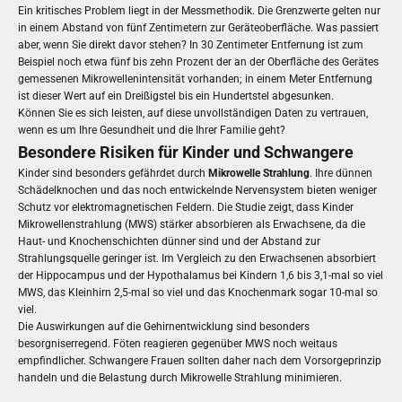
Ein kritisches Problem liegt in der Messmethodik. Die Grenzwerte gelten nur
in einem Abstand von fünf Zentimetern zur Geräteoberfläche. Was passiert
aber, wenn Sie direkt davor stehen? In 30 Zentimeter Entfernung ist zum
Beispiel noch etwa fünf bis zehn Prozent der an der Oberfläche des Gerätes
gemessenen Mikrowellenintensität vorhanden; in einem Meter Entfernung
ist dieser Wert auf ein Dreißigstel bis ein Hundertstel abgesunken.
Können Sie es sich leisten, auf diese unvollständigen Daten zu vertrauen,
wenn es um Ihre Gesundheit und die Ihrer Familie geht?
Besondere Risiken für Kinder und Schwangere
Kinder sind besonders gefährdet durch
Mikrowelle Strahlung
. Ihre dünnen
Schädelknochen und das noch entwickelnde Nervensystem bieten weniger
Schutz vor elektromagnetischen Feldern. Die Studie zeigt, dass Kinder
Mikrowellenstrahlung (MWS) stärker absorbieren als Erwachsene, da die
Haut- und Knochenschichten dünner sind und der Abstand zur
Strahlungsquelle geringer ist. Im Vergleich zu den Erwachsenen absorbiert
der Hippocampus und der Hypothalamus bei Kindern 1,6 bis 3,1-mal so viel
MWS, das Kleinhirn 2,5-mal so viel und das Knochenmark sogar 10-mal so
viel.
Die Auswirkungen auf die Gehirnentwicklung sind besonders
besorgniserregend. Föten reagieren gegenüber MWS noch weitaus
empfindlicher. Schwangere Frauen sollten daher nach dem Vorsorgeprinzip
handeln und die Belastung durch Mikrowelle Strahlung minimieren.