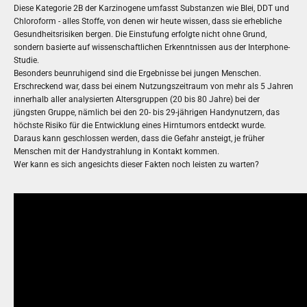
Diese Kategorie 2B der Karzinogene umfasst Substanzen wie Blei, DDT und
Chloroform - alles Stoffe, von denen wir heute wissen, dass sie erhebliche
Gesundheitsrisiken bergen. Die Einstufung erfolgte nicht ohne Grund,
sondern basierte auf wissenschaftlichen Erkenntnissen aus der Interphone-
Studie.
Besonders beunruhigend sind die Ergebnisse bei jungen Menschen.
Erschreckend war, dass bei einem Nutzungszeitraum von mehr als 5 Jahren
innerhalb aller analysierten Altersgruppen (20 bis 80 Jahre) bei der
jüngsten Gruppe, nämlich bei den 20- bis 29-jährigen Handynutzern, das
höchste Risiko für die Entwicklung eines Hirntumors entdeckt wurde.
Daraus kann geschlossen werden, dass die Gefahr ansteigt, je früher
Menschen mit der Handystrahlung in Kontakt kommen.
Wer kann es sich angesichts dieser Fakten noch leisten zu warten?